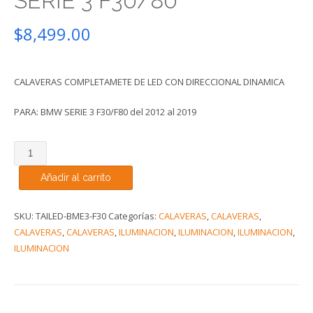
SERIE 3 F30/80
$
8,499.00
CALAVERAS COMPLETAMETE DE LED CON DIRECCIONAL DINAMICA
PARA: BMW SERIE 3 F30/F80 del 2012 al 2019
VLAND
CALAVERAS
Añadir al carrito
LED
ESTILO
M4
SKU:
TAILED-BME3-F30
Categorías:
CALAVERAS
,
CALAVERAS
,
PARA
CALAVERAS
,
CALAVERAS
,
ILUMINACION
,
ILUMINACION
,
ILUMINACION
,
BMW
ILUMINACION
SERIE
3
F30/80
cantidad