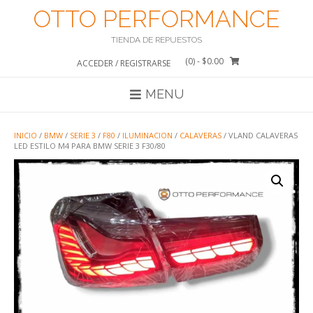
Saltar
OTTO PERFORMANCE
al
contenido
TIENDA DE REPUESTOS
(0)
- $0.00
ACCEDER / REGISTRARSE
MENU
INICIO
/
BMW
/
SERIE 3
/
F80
/
ILUMINACION
/
CALAVERAS
/ VLAND CALAVERAS
LED ESTILO M4 PARA BMW SERIE 3 F30/80