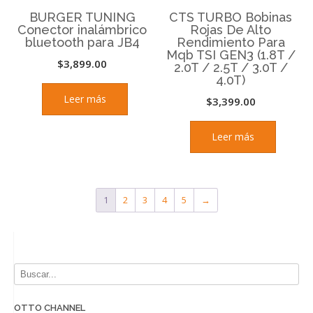
BURGER TUNING
CTS TURBO Bobinas
Conector inalámbrico
Rojas De Alto
bluetooth para JB4
Rendimiento Para
Mqb TSI GEN3 (1.8T /
$
3,899.00
2.0T / 2.5T / 3.0T /
4.0T)
Leer más
$
3,399.00
Leer más
1
2
3
4
5
→
OTTO CHANNEL