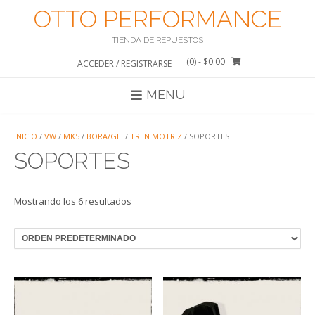
Saltar
OTTO PERFORMANCE
al
contenido
TIENDA DE REPUESTOS
(0)
- $0.00
ACCEDER / REGISTRARSE
MENU
INICIO
/
VW
/
MK5
/
BORA/GLI
/
TREN MOTRIZ
/ SOPORTES
SOPORTES
Mostrando los 6 resultados