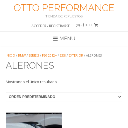
Saltar
OTTO PERFORMANCE
al
contenido
TIENDA DE REPUESTOS
(0)
- $0.00
ACCEDER / REGISTRARSE
MENU
INICIO
/
BMW
/
SERIE 3
/
F30 2012+
/
335I
/
EXTERIOR
/ ALERONES
ALERONES
Mostrando el único resultado