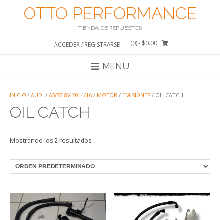
Saltar
OTTO PERFORMANCE
al
contenido
TIENDA DE REPUESTOS
(0)
- $0.00
ACCEDER / REGISTRARSE
MENU
INICIO
/
AUDI
/
A3/S3 8V 2014/16
/
MOTOR
/
EMISIONES
/ OIL CATCH
OIL CATCH
Mostrando los 2 resultados