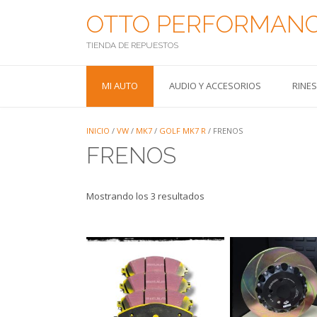
Saltar
OTTO PERFORMAN
al
contenido
TIENDA DE REPUESTOS
MI AUTO
AUDIO Y ACCESORIOS
RINE
INICIO
/
VW
/
MK7
/
GOLF MK7 R
/ FRENOS
FRENOS
Mostrando los 3 resultados