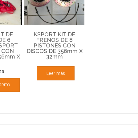
IT DE
KSPORT KIT DE
DE 6
FRENOS DE 8
«SPORT
PISTONES CON
 CON
DISCOS DE 356mm X
356mm X
32mm
m
00
Leer más
RRITO