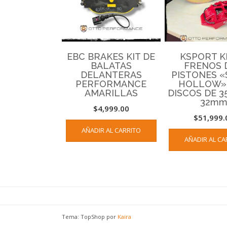
EBC BRAKES KIT DE
KSPORT K
BALATAS
FRENOS 
DELANTERAS
PISTONES 
PERFORMANCE
HOLLOW»
AMARILLAS
DISCOS DE 
32m
$
4,999.00
$
51,999.
AÑADIR AL CARRITO
AÑADIR AL CA
Tema: TopShop por
Kaira