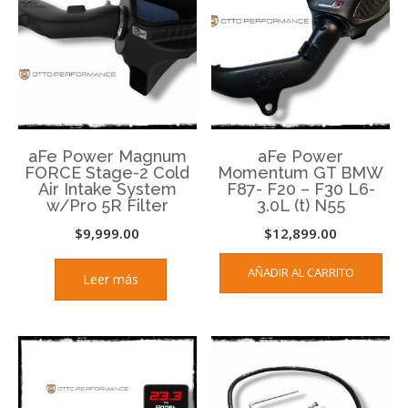
aFe Power Magnum
aFe Power
FORCE Stage-2 Cold
Momentum GT BMW
Air Intake System
F87- F20 – F30 L6-
w/Pro 5R Filter
3.0L (t) N55
$
9,999.00
$
12,899.00
AÑADIR AL CARRITO
Leer más