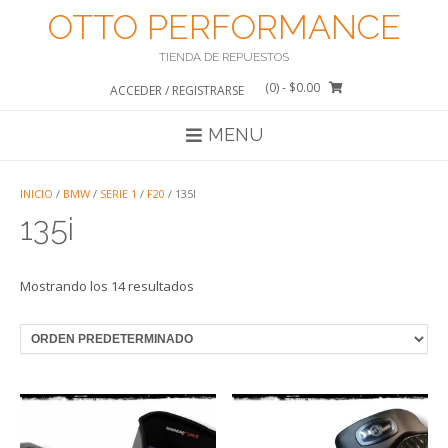
Saltar
OTTO PERFORMANCE
al
contenido
TIENDA DE REPUESTOS
(0)
- $0.00
ACCEDER / REGISTRARSE
MENU
INICIO
/
BMW
/
SERIE 1
/
F20
/ 135I
135i
Mostrando los 14 resultados