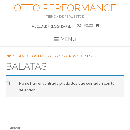
Saltar
OTTO PERFORMANCE
al
contenido
TIENDA DE REPUESTOS
(0)
- $0.00
ACCEDER / REGISTRARSE
MENU
INICIO
/
SEAT
/
LEON MK3.5
/
CUPRA
/
FRENOS
/ BALATAS
BALATAS
No se han encontrado productos que coincidan con tu
selección.