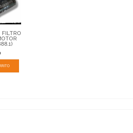
 FILTRO
 MOTOR
88.1)
0
RRITO