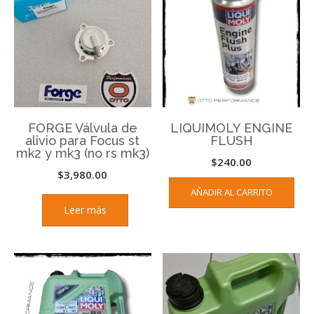
FORGE Válvula de
LIQUIMOLY ENGINE
alivio para Focus st
FLUSH
mk2 y mk3 (no rs mk3)
$
240.00
$
3,980.00
AÑADIR AL CARRITO
Leer más