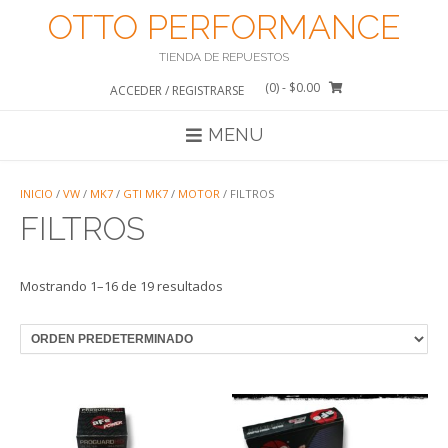
Saltar
OTTO PERFORMANCE
al
contenido
TIENDA DE REPUESTOS
(0)
- $0.00
ACCEDER / REGISTRARSE
MENU
INICIO
/
VW
/
MK7
/
GTI MK7
/
MOTOR
/ FILTROS
FILTROS
Mostrando 1–16 de 19 resultados