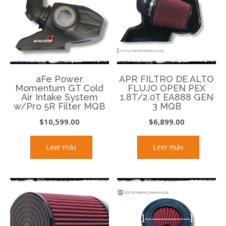
aFe Power
APR FILTRO DE ALTO
Momentum GT Cold
FLUJO OPEN PEX
Air Intake System
1.8T/2.0T EA888 GEN
w/Pro 5R Filter MQB
3 MQB
$
10,599.00
$
6,899.00
Leer más
Leer más