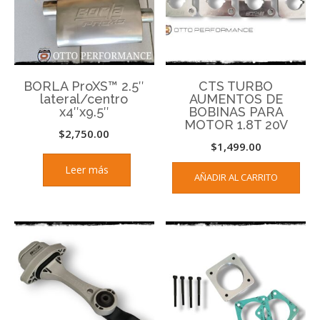
BORLA ProXS™ 2.5″
CTS TURBO
lateral/centro
AUMENTOS DE
x4″x9.5″
BOBINAS PARA
MOTOR 1.8T 20V
$
2,750.00
$
1,499.00
Leer más
AÑADIR AL CARRITO