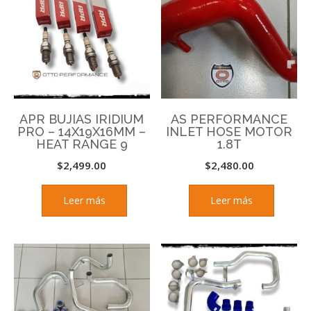
APR BUJIAS IRIDIUM
AS PERFORMANCE
PRO – 14X19X16MM –
INLET HOSE MOTOR
HEAT RANGE 9
1.8T
$
2,499.00
$
2,480.00
Leer más
Leer más