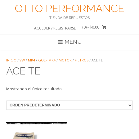
Saltar
OTTO PERFORMANCE
al
contenido
TIENDA DE REPUESTOS
(0)
- $0.00
ACCEDER / REGISTRARSE
MENU
INICIO
/
VW
/
MK4
/
GOLF MK4
/
MOTOR
/
FILTROS
/ ACEITE
ACEITE
Mostrando el único resultado