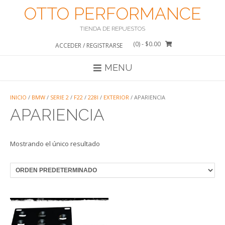
Saltar
OTTO PERFORMANCE
al
contenido
TIENDA DE REPUESTOS
(0)
- $0.00
ACCEDER / REGISTRARSE
MENU
INICIO
/
BMW
/
SERIE 2
/
F22
/
228I
/
EXTERIOR
/ APARIENCIA
APARIENCIA
Mostrando el único resultado