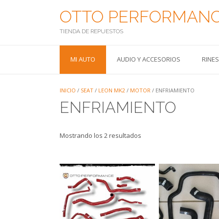
Saltar
OTTO PERFORMAN
al
contenido
TIENDA DE REPUESTOS
MI AUTO
AUDIO Y ACCESORIOS
RINE
INICIO
/
SEAT
/
LEON MK2
/
MOTOR
/ ENFRIAMIENTO
ENFRIAMIENTO
Mostrando los 2 resultados