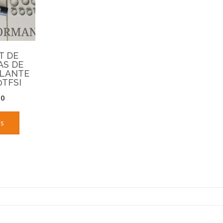
T DE
S DE
LANTE
0TFSI
00
ás