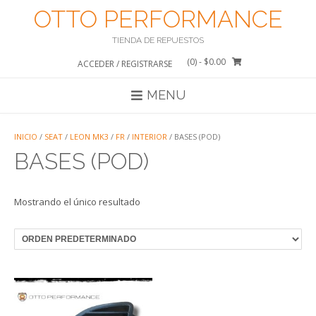
Saltar
OTTO PERFORMANCE
al
contenido
TIENDA DE REPUESTOS
(0)
- $0.00
ACCEDER / REGISTRARSE
MENU
INICIO
/
SEAT
/
LEON MK3
/
FR
/
INTERIOR
/ BASES (POD)
BASES (POD)
Mostrando el único resultado