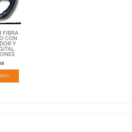
 FIBRA
O CON
ADOR Y
GITAL
IONES
00
RRITO