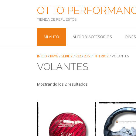
Saltar
OTTO PERFORMAN
al
contenido
TIENDA DE REPUESTOS
MI AUTO
AUDIO Y ACCESORIOS
RINE
INICIO
/
BMW
/
SERIE 2
/
F22
/
235I
/
INTERIOR
/ VOLANTES
VOLANTES
Mostrando los 2 resultados