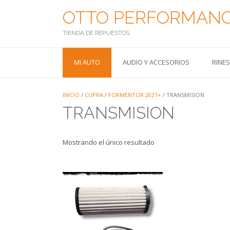
Saltar
OTTO PERFORMAN
al
contenido
TIENDA DE REPUESTOS
MI AUTO
AUDIO Y ACCESORIOS
RINE
INICIO
/
CUPRA
/
FORMENTOR 2021+
/ TRANSMISION
TRANSMISION
Mostrando el único resultado