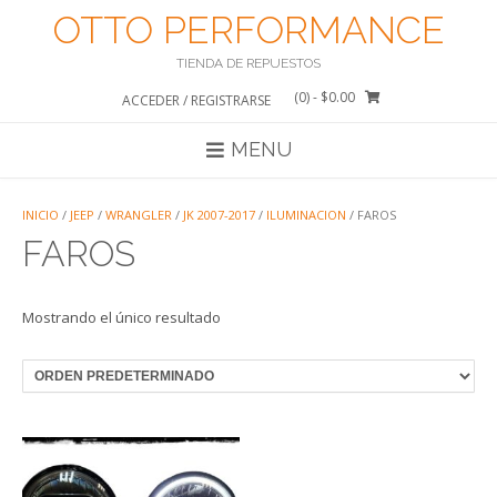
Saltar
OTTO PERFORMANCE
al
contenido
TIENDA DE REPUESTOS
(0)
- $0.00
ACCEDER / REGISTRARSE
MENU
INICIO
/
JEEP
/
WRANGLER
/
JK 2007-2017
/
ILUMINACION
/ FAROS
FAROS
Mostrando el único resultado