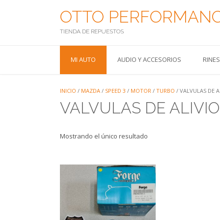
Saltar
OTTO PERFORMAN
al
contenido
TIENDA DE REPUESTOS
MI AUTO
AUDIO Y ACCESORIOS
RINE
INICIO
/
MAZDA
/
SPEED 3
/
MOTOR
/
TURBO
/ VALVULAS DE A
VALVULAS DE ALIVIO
Mostrando el único resultado