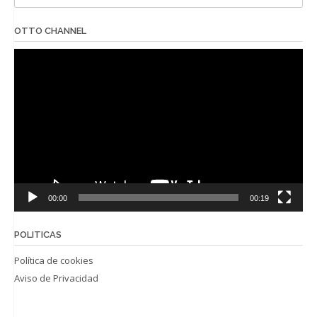
OTTO CHANNEL
Reproductor
de
vídeo
00:00
00:19
POLITICAS
Política de cookies
Aviso de Privacidad