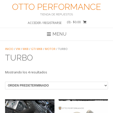
Saltar
OTTO PERFORMANCE
al
contenido
TIENDA DE REPUESTOS
(0)
- $0.00
ACCEDER / REGISTRARSE
MENU
INICIO
/
VW
/
MK8
/
GTI MK8
/
MOTOR
/ TURBO
TURBO
Mostrando los 4 resultados