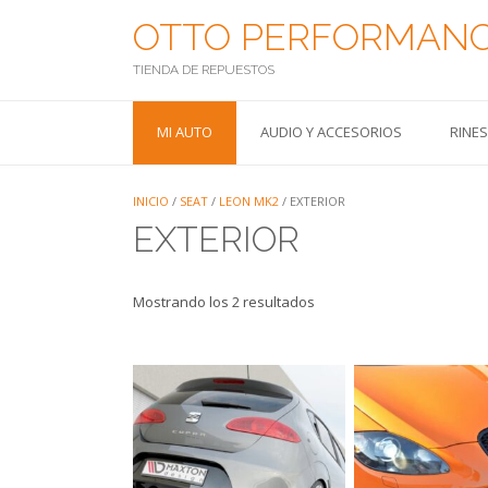
Saltar
OTTO PERFORMAN
al
contenido
TIENDA DE REPUESTOS
MI AUTO
AUDIO Y ACCESORIOS
RINE
INICIO
/
SEAT
/
LEON MK2
/ EXTERIOR
EXTERIOR
Mostrando los 2 resultados