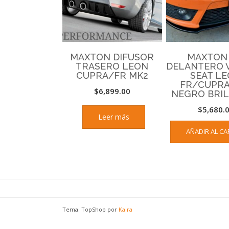
MAXTON DIFUSOR
MAXTON 
TRASERO LEON
DELANTERO V
CUPRA/FR MK2
SEAT L
FR/CUPRA
$
6,899.00
NEGRO BRI
$
5,680.
Leer más
AÑADIR AL CA
Tema: TopShop por
Kaira