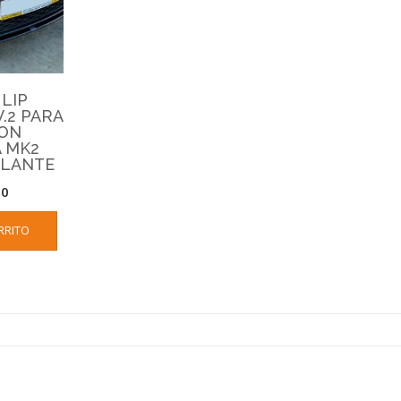
LIP
.2 PARA
EON
 MK2
LLANTE
00
RRITO