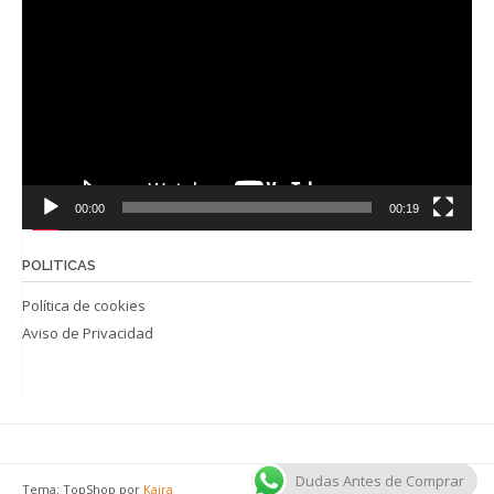
de
vídeo
00:00
00:19
POLITICAS
Política de cookies
Aviso de Privacidad
Dudas Antes de Comprar
Tema: TopShop por
Kaira
Funciona gracias a
WordPress