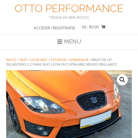
Saltar
OTTO PERFORMANCE
al
contenido
TIENDA DE REPUESTOS
(0)
- $0.00
ACCEDER / REGISTRARSE
MENU
INICIO
/
SEAT
/
LEON MK2
/
EXTERIOR
/
APARIENCIA
/ MAXTON LIP
DELANTERO V.2 PARA SEAT LEON FR/CUPRA MK2 NEGRO BRILLANTE