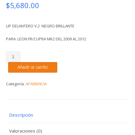
$
5,680.00
LIP DELANTERO V.2 NEGRO BRILLANTE
PARA: LEON FR/CUPRA MK2 DEL 2009 AL 2012
MAXTON
LIP
Añadir al carrito
DELANTERO
V.2
PARA
Categoría:
APARIENCIA
SEAT
LEON
FR/CUPRA
MK2
Descripción
NEGRO
BRILLANTE
Valoraciones (0)
cantidad