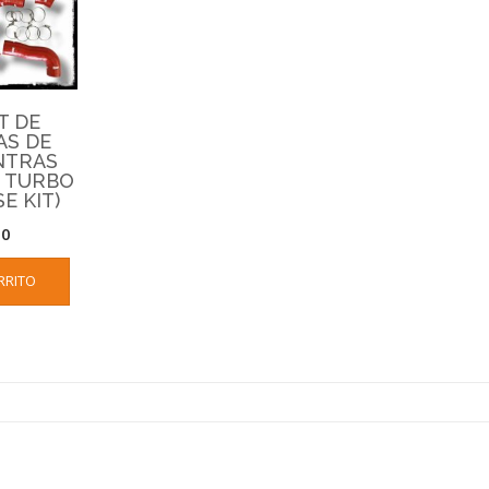
T DE
S DE
ENTRAS
L TURBO
E KIT)
00
RRITO