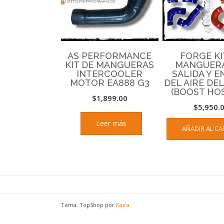
AS PERFORMANCE
FORGE KI
KIT DE MANGUERAS
MANGUERA
INTERCOOLER
SALIDA Y 
MOTOR EA888 G3
DEL AIRE DE
(BOOST HOS
$
1,899.00
$
5,950.
Leer más
AÑADIR AL CA
Tema: TopShop por
Kaira