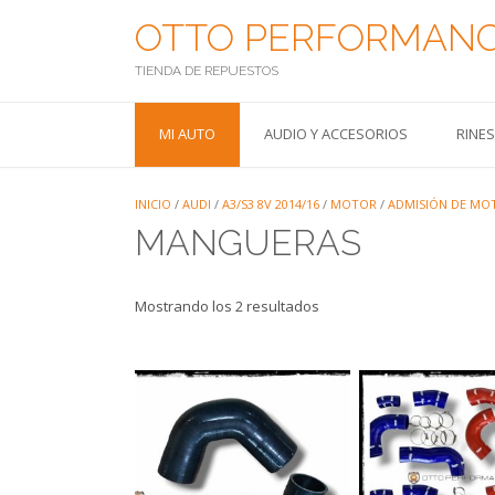
Saltar
OTTO PERFORMAN
al
contenido
TIENDA DE REPUESTOS
MI AUTO
AUDIO Y ACCESORIOS
RINE
INICIO
/
AUDI
/
A3/S3 8V 2014/16
/
MOTOR
/
ADMISIÓN DE MO
MANGUERAS
Mostrando los 2 resultados