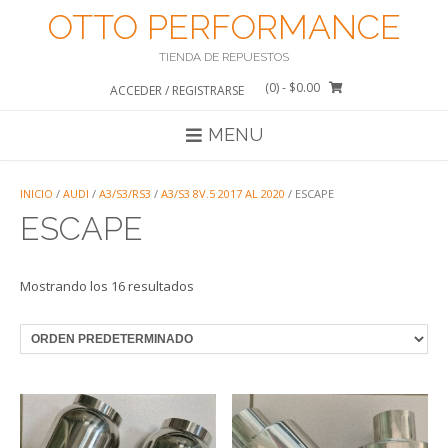
Saltar
OTTO PERFORMANCE
al
contenido
TIENDA DE REPUESTOS
(0)
- $0.00
ACCEDER / REGISTRARSE
MENU
INICIO
/
AUDI
/
A3/S3/RS3
/
A3/S3 8V.5 2017 AL 2020
/ ESCAPE
ESCAPE
Mostrando los 16 resultados