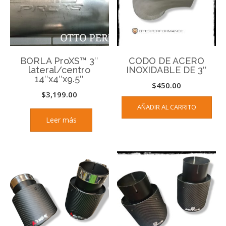
BORLA ProXS™ 3″
CODO DE ACERO
lateral/centro
INOXIDABLE DE 3″
14″x4″x9.5″
$
450.00
$
3,199.00
AÑADIR AL CARRITO
Leer más