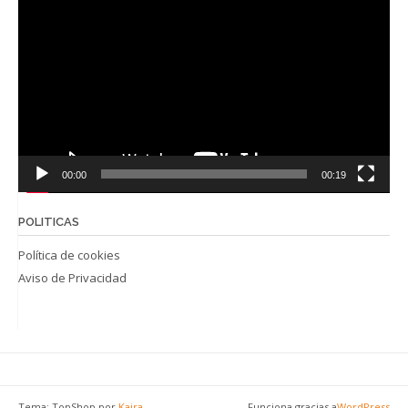
de
vídeo
00:00
00:19
POLITICAS
Política de cookies
Aviso de Privacidad
Tema: TopShop por
Kaira
Funciona gracias a
WordPress