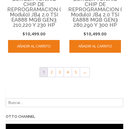
CHIP DE
CHIP DE
REPROGRAMACION (
REPROGRAMACION (
Modulo) JB4 2.0 TSI
Modulo) JB4 2.0 TSI
EA888 MQB GEN3
EA888 MQB GEN3
210,220 Y 230 HP
280,290 Y 300 HP
$
10,499.00
$
10,499.00
AÑADIR AL CARRITO
AÑADIR AL CARRITO
1
2
3
4
5
→
OTTO CHANNEL
Reproductor