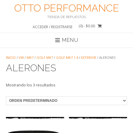
Saltar
OTTO PERFORMANCE
al
contenido
TIENDA DE REPUESTOS
(0)
- $0.00
ACCEDER / REGISTRARSE
MENU
INICIO
/
VW
/
MK7
/
GOLF MK7
/
GOLF MK7 1.4
/
EXTERIOR
/ ALERONES
ALERONES
Mostrando los 3 resultados