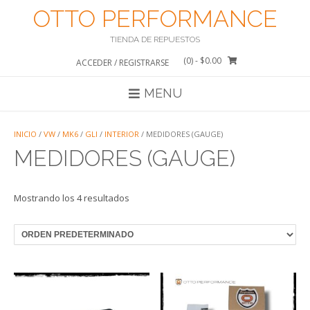
Saltar
OTTO PERFORMANCE
al
contenido
TIENDA DE REPUESTOS
(0)
- $0.00
ACCEDER / REGISTRARSE
MENU
INICIO
/
VW
/
MK6
/
GLI
/
INTERIOR
/ MEDIDORES (GAUGE)
MEDIDORES (GAUGE)
Mostrando los 4 resultados