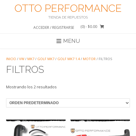
Saltar
OTTO PERFORMANCE
al
contenido
TIENDA DE REPUESTOS
(0)
- $0.00
ACCEDER / REGISTRARSE
MENU
INICIO
/
VW
/
MK7
/
GOLF MK7
/
GOLF MK7 1.4
/
MOTOR
/ FILTROS
FILTROS
Mostrando los 2 resultados