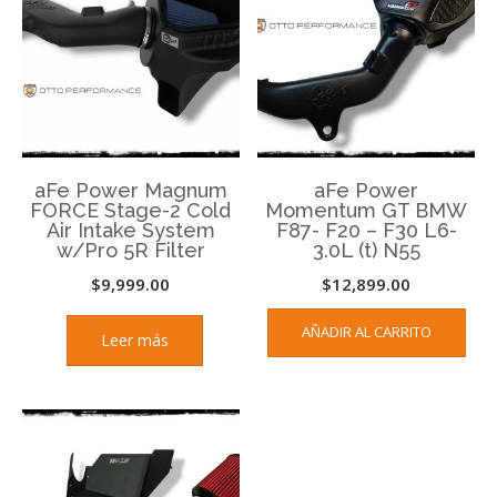
aFe Power Magnum
aFe Power
FORCE Stage-2 Cold
Momentum GT BMW
Air Intake System
F87- F20 – F30 L6-
w/Pro 5R Filter
3.0L (t) N55
$
9,999.00
$
12,899.00
AÑADIR AL CARRITO
Leer más