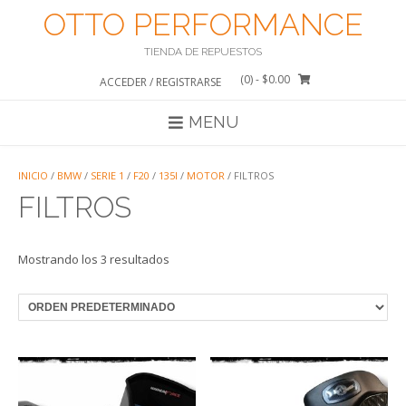
Saltar
OTTO PERFORMANCE
al
contenido
TIENDA DE REPUESTOS
(0)
- $0.00
ACCEDER / REGISTRARSE
MENU
INICIO
/
BMW
/
SERIE 1
/
F20
/
135I
/
MOTOR
/ FILTROS
FILTROS
Mostrando los 3 resultados