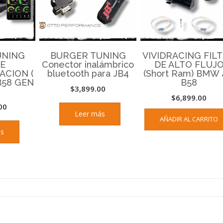
UNING
BURGER TUNING
VIVIDRACING FIL
DE
Conector inalámbrico
DE ALTO FLUJ
CION (
bluetooth para JB4
(Short Ram) BMW 
B58 GEN
B58
$
3,899.00
$
6,899.00
00
Leer más
AÑADIR AL CARRITO
ás