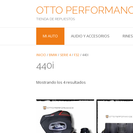
Saltar
OTTO PERFORMAN
al
contenido
TIENDA DE REPUESTOS
MI AUTO
AUDIO Y ACCESORIOS
RINE
INICIO
/
BMW
/
SERIE 4
/
F32
/ 440I
440i
Mostrando los 4 resultados