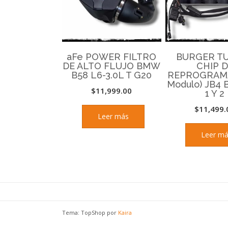
aFe POWER FILTRO
BURGER T
DE ALTO FLUJO BMW
CHIP 
B58 L6-3.0L T G20
REPROGRAMA
Modulo) JB4 
$
11,999.00
1 Y 2
$
11,499.
Leer más
Leer m
Tema: TopShop por
Kaira