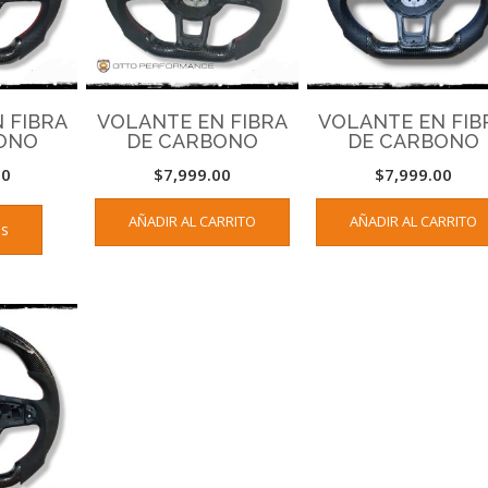
 FIBRA
VOLANTE EN FIBRA
VOLANTE EN FIB
ONO
DE CARBONO
DE CARBONO
00
$
7,999.00
$
7,999.00
AÑADIR AL CARRITO
AÑADIR AL CARRITO
ás