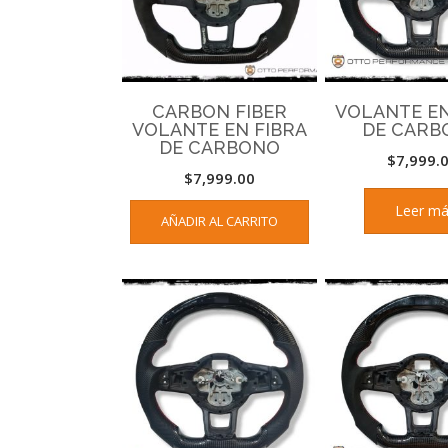
CARBON FIBER
VOLANTE EN
VOLANTE EN FIBRA
DE CARB
DE CARBONO
$
7,999.
$
7,999.00
Leer m
AÑADIR AL CARRITO