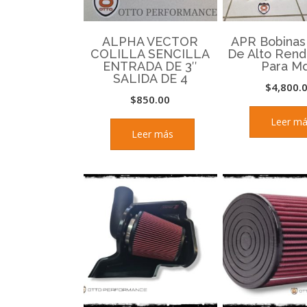
ALPHA VECTOR
APR Bobinas
COLILLA SENCILLA
De Alto Rend
ENTRADA DE 3″
Para M
SALIDA DE 4
$
4,800.
$
850.00
Leer m
Leer más