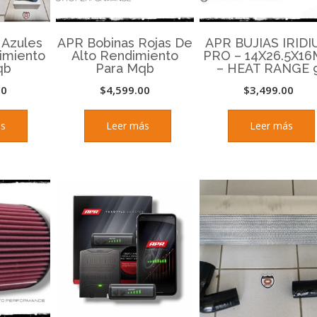
 Azules
APR Bobinas Rojas De
APR BUJIAS IRID
imiento
Alto Rendimiento
PRO – 14X26.5X1
qb
Para Mqb
– HEAT RANGE 
00
$
4,599.00
$
3,499.00
ás
Leer más
Leer más