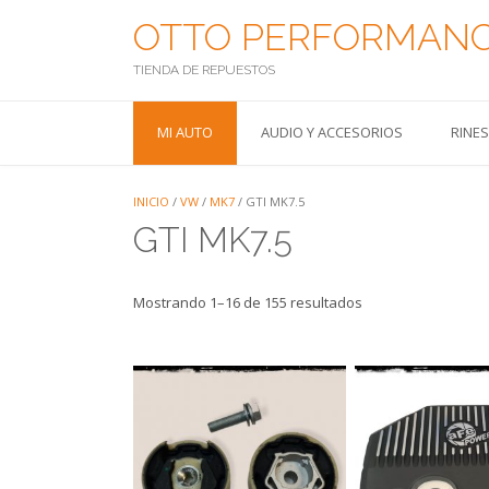
Saltar
OTTO PERFORMAN
al
contenido
TIENDA DE REPUESTOS
MI AUTO
AUDIO Y ACCESORIOS
RINE
INICIO
/
VW
/
MK7
/ GTI MK7.5
GTI MK7.5
Mostrando 1–16 de 155 resultados