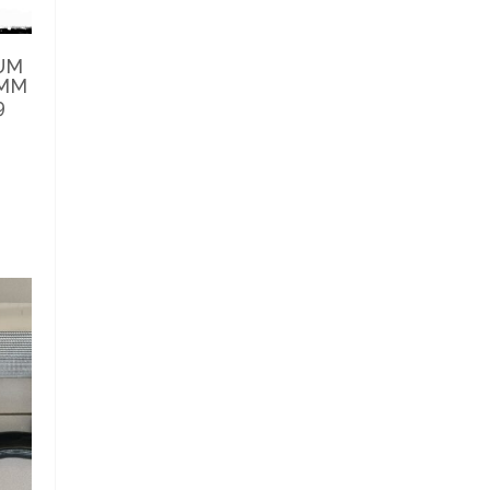
IUM
6MM
9