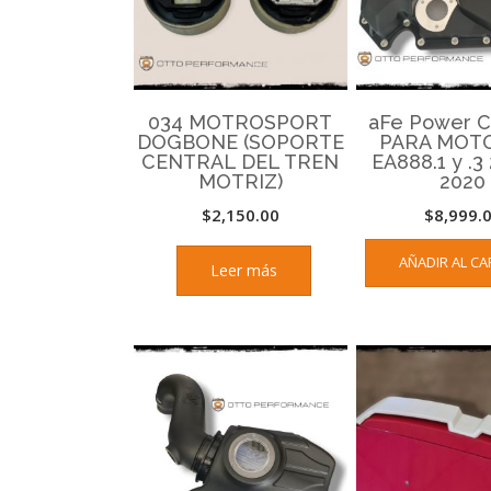
034 MOTROSPORT
aFe Power 
DOGBONE (SOPORTE
PARA MOTO
CENTRAL DEL TREN
EA888.1 y .3 
MOTRIZ)
2020
$
2,150.00
$
8,999.
AÑADIR AL CA
Leer más