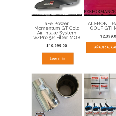
aFe Power
ALERON TR
Momentum GT Cold
GOLF GTI 
Air Intake System
$
2,399.
w/Pro 5R Filter MQB
$
10,599.00
AÑADIR AL CA
Leer más