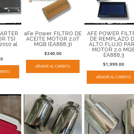
CARTER
aFe Power FILTRO DE
AFE POWER FILT
R TSI
ACEITE MOTOR 2.0T
DE REMPLAZO 
2010 al
MQB (EA888.3)
ALTO FLUJO PA
MOTOR 2.0 MQ
$
340.00
EA888.3
00
$
1,999.00
AÑADIR AL CARRITO
RRITO
AÑADIR AL CARRITO