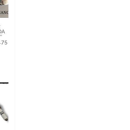
R
DA
″
.75