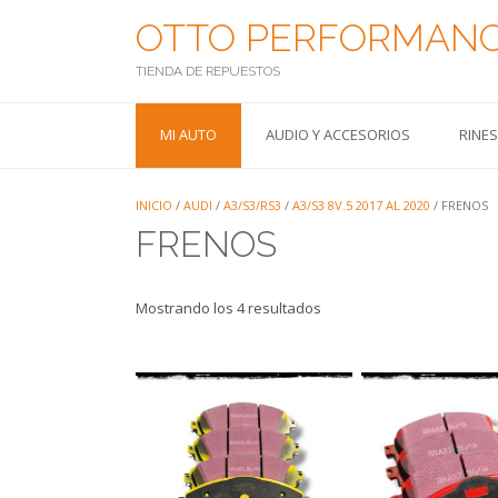
Saltar
OTTO PERFORMAN
al
contenido
TIENDA DE REPUESTOS
MI AUTO
AUDIO Y ACCESORIOS
RINE
INICIO
/
AUDI
/
A3/S3/RS3
/
A3/S3 8V.5 2017 AL 2020
/ FRENOS
FRENOS
Mostrando los 4 resultados