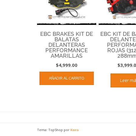
EBC BRAKES KIT DE
EBC KIT DE 
BALATAS
DELANTE
DELANTERAS
PERFORM
PERFORMANCE
ROJAS (3
AMARILLAS
288mm
$
4,999.00
$
3,999.
AÑADIR AL CARRITO
Leer m
Tema: TopShop por
Kaira