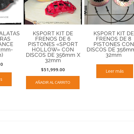
BALATAS
KSPORT KIT DE
KSPORT KIT DE
RAS
FRENOS DE 6
FRENOS DE 8
ANCE
PISTONES «SPORT
PISTONES CON
12mm-
HOLLOW» CON
DISCOS DE 356m
)
DISCOS DE 356mm X
32mm
32mm
00
$
51,999.00
Leer más
ás
AÑADIR AL CARRITO