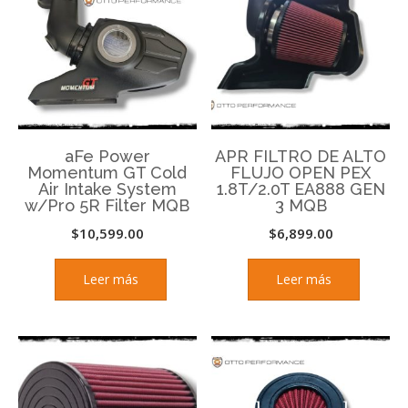
aFe Power
APR FILTRO DE ALTO
Momentum GT Cold
FLUJO OPEN PEX
Air Intake System
1.8T/2.0T EA888 GEN
w/Pro 5R Filter MQB
3 MQB
$
10,599.00
$
6,899.00
Leer más
Leer más