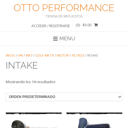
Saltar
OTTO PERFORMANCE
al
contenido
TIENDA DE REPUESTOS
(0)
- $0.00
ACCEDER / REGISTRARSE
MENU
INICIO
/
VW
/
MK7
/
GOLF MK7 R
/
MOTOR
/
FILTROS
/ INTAKE
INTAKE
Mostrando los 14 resultados