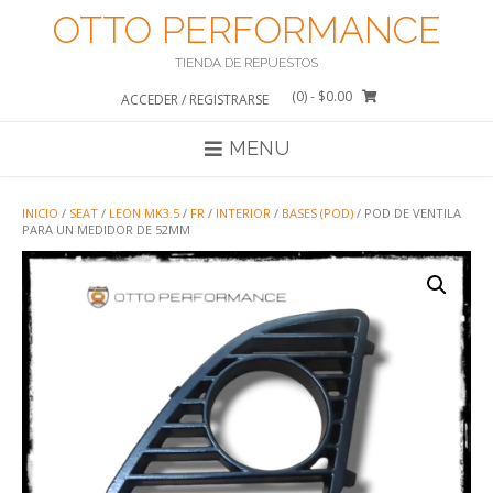
Saltar
OTTO PERFORMANCE
al
contenido
TIENDA DE REPUESTOS
(0)
- $0.00
ACCEDER / REGISTRARSE
MENU
INICIO
/
SEAT
/
LEON MK3.5
/
FR
/
INTERIOR
/
BASES (POD)
/ POD DE VENTILA
PARA UN MEDIDOR DE 52MM