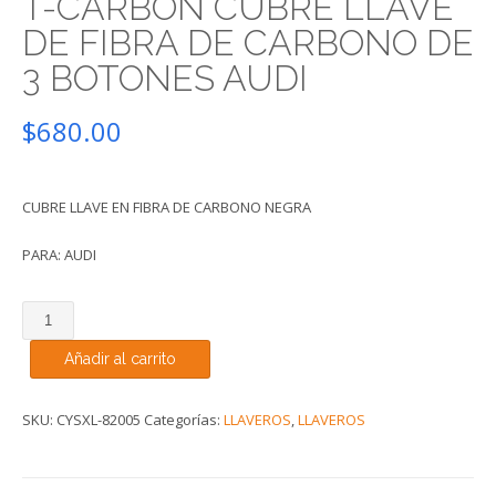
T-CARBON CUBRE LLAVE
DE FIBRA DE CARBONO DE
3 BOTONES AUDI
$
680.00
CUBRE LLAVE EN FIBRA DE CARBONO NEGRA
PARA: AUDI
T-
CARBON
Añadir al carrito
CUBRE
LLAVE
DE
SKU:
CYSXL-82005
Categorías:
LLAVEROS
,
LLAVEROS
FIBRA
DE
CARBONO