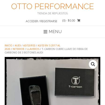
Saltar
OTTO PERFORMANCE
al
contenido
TIENDA DE REPUESTOS
(0)
- $0.00
ACCEDER / REGISTRARSE
MENU
INICIO
/
AUDI
/
A3/S3/RS3
/
A3/S3 8V.5 2017 AL
2020
/
INTERIOR
/
LLAVEROS
/ T-CARBON CUBRE LLAVE DE FIBRA DE
CARBONO DE 3 BOTONES AUDI