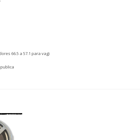
″
dores 66.5 a 57.1 para vag)
epublica