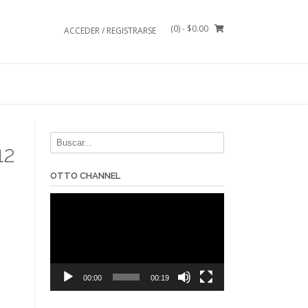
(0)
- $0.00
ACCEDER / REGISTRARSE
12
OTTO CHANNEL
Reproductor
de
vídeo
00:00
00:19