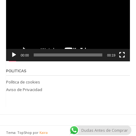
de
vídeo
00:00
00:19
POLITICAS
Política de cookies
Aviso de Privacidad
Dudas Antes de Comprar
Tema: TopShop por
Kaira
Funciona gracias a
WordPress