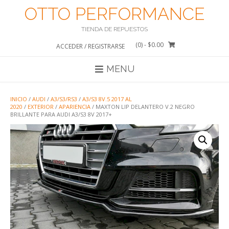
Saltar
OTTO PERFORMANCE
al
contenido
TIENDA DE REPUESTOS
(0)
- $0.00
ACCEDER / REGISTRARSE
MENU
INICIO
/
AUDI
/
A3/S3/RS3
/
A3/S3 8V.5 2017 AL
2020
/
EXTERIOR
/
APARIENCIA
/ MAXTON LIP DELANTERO V.2 NEGRO
BRILLANTE PARA AUDI A3/S3 8V 2017+