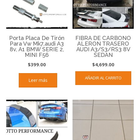
Porta Placa De Tirón
FIBRA DE CARBONO
Para Vw Mk7,audi A3
ALERON TRASERO
8v, A1 BMW SERIE 2,
AUDI A3/S3/RS3 8V
MINI F56
SEDAN
$
399.00
$
4,699.00
AÑADIR AL CARRITO
Leer más