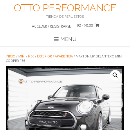
Saltar
OTTO PERFORMANCE
al
contenido
TIENDA DE REPUESTOS
(0)
- $0.00
ACCEDER / REGISTRARSE
MENU
INICIO
/
MINI
/
F 56
/
EXTERIOR
/
APARIENCIA
/ MAXTON LIP DELANTERO MINI
COOPER F56