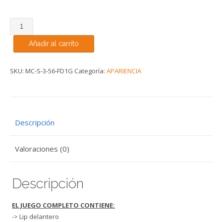
MAXTON
LIP
Añadir al carrito
DELANTERO
MINI
COOPER
SKU:
MC-S-3-56-FD1G
Categoría:
APARIENCIA
F56
cantidad
Descripción
Valoraciones (0)
Descripción
EL JUEGO COMPLETO CONTIENE:
-> Lip delantero