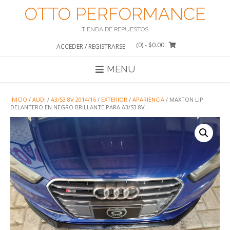
Saltar
OTTO PERFORMANCE
al
contenido
TIENDA DE REPUESTOS
(0)
- $0.00
ACCEDER / REGISTRARSE
MENU
INICIO
/
AUDI
/
A3/S3 8V 2014/16
/
EXTERIOR
/
APARIENCIA
/ MAXTON LIP
DELANTERO EN NEGRO BRILLANTE PARA A3/S3 8V