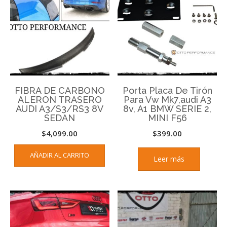
FIBRA DE CARBONO
Porta Placa De Tirón
ALERON TRASERO
Para Vw Mk7,audi A3
AUDI A3/S3/RS3 8V
8v, A1 BMW SERIE 2,
SEDAN
MINI F56
$
4,099.00
$
399.00
AÑADIR AL CARRITO
Leer más