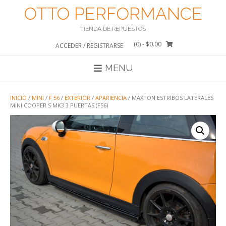
Saltar
OTTO PERFORMANCE
al
contenido
TIENDA DE REPUESTOS
(0)
- $0.00
ACCEDER / REGISTRARSE
MENU
INICIO
/
MINI
/
F 56
/
EXTERIOR
/
APARIENCIA
/ MAXTON ESTRIBOS LATERALES
MINI COOPER S MK3 3 PUERTAS (F56)