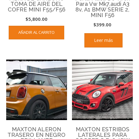
TOMA DE AIRE DEL
Para Vw Mk7,audi A3
COFRE MINI F55/F56
8v, A1 BMW SERIE 2,
MINI F56
$
5,800.00
$
399.00
AÑADIR AL CARRITO
Leer más
MAXTON ALERON
MAXTON ESTRIBOS
TRASERO EN NEGRO
LATERALES PARA