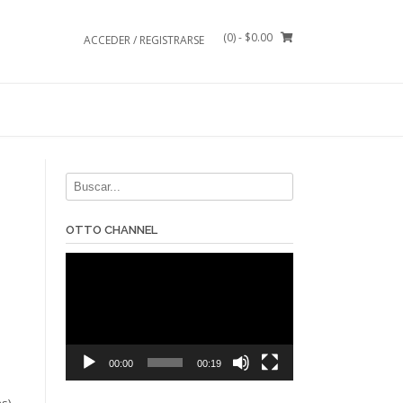
(0)
- $0.00
ACCEDER / REGISTRARSE
OTTO CHANNEL
Reproductor
de
vídeo
00:00
00:19
s)