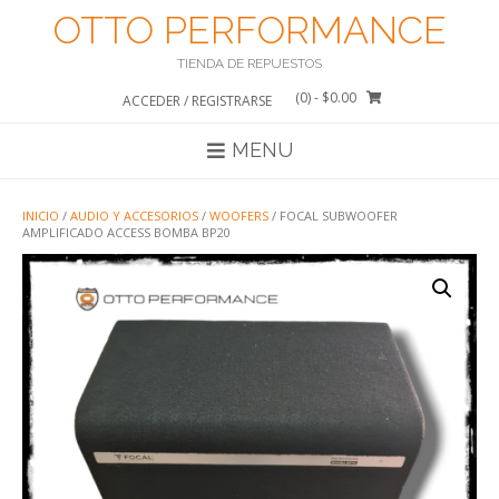
Saltar
OTTO PERFORMANCE
al
contenido
TIENDA DE REPUESTOS
(0)
- $0.00
ACCEDER / REGISTRARSE
MENU
INICIO
/
AUDIO Y ACCESORIOS
/
WOOFERS
/ FOCAL SUBWOOFER
AMPLIFICADO ACCESS BOMBA BP20