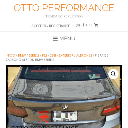
Saltar
OTTO PERFORMANCE
al
contenido
TIENDA DE REPUESTOS
(0)
- $0.00
ACCEDER / REGISTRARSE
MENU
INICIO
/
BMW
/
SERIE 2
/
F22
/
228I
/
EXTERIOR
/
ALERONES
/ FIBRA DE
CARBONO ALERON BMW SERIE 2