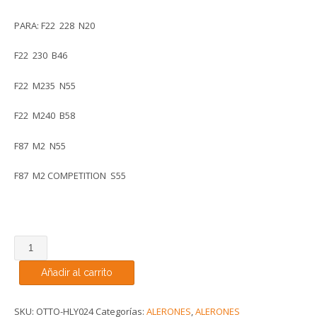
PARA: F22 228 N20
F22 230 B46
F22 M235 N55
F22 M240 B58
F87 M2 N55
F87 M2 COMPETITION S55
FIBRA
DE
Añadir al carrito
CARBONO
ALERON
BMW
SKU:
OTTO-HLY024
Categorías:
ALERONES
,
ALERONES