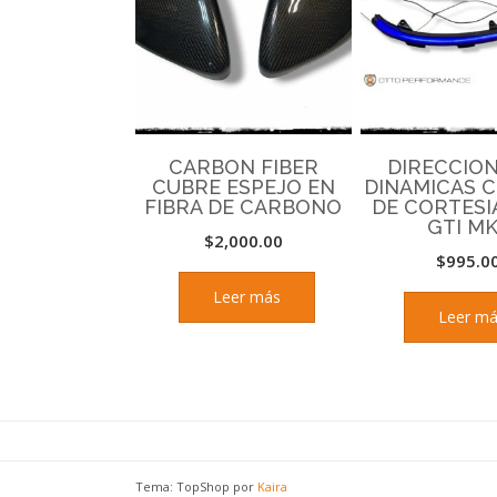
CARBON FIBER
DIRECCIO
CUBRE ESPEJO EN
DINAMICAS 
FIBRA DE CARBONO
DE CORTESI
GTI M
$
2,000.00
$
995.0
Leer más
Leer m
Tema: TopShop por
Kaira