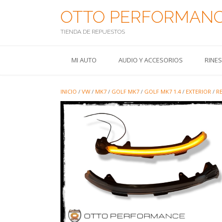
Saltar
OTTO PERFORMAN
al
contenido
TIENDA DE REPUESTOS
MI AUTO
AUDIO Y ACCESORIOS
RINE
INICIO
/
VW
/
MK7
/
GOLF MK7
/
GOLF MK7 1.4
/
EXTERIOR
/
R