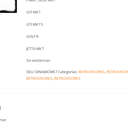
GTI MK7
GTI MK7.5
GOLF R
JETTA MK7
Sin existencias
SKU:
DINAMICMK7
Categorías:
RETROVISORES
,
RETROVISO
RETROVISORES
,
RETROVISORES
n
amar