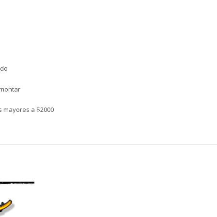
rdo
smontar
as mayores a $2000