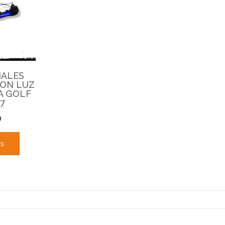
NALES
CON LUZ
A GOLF
K7
0
ás