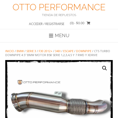
Saltar
OTTO PERFORMANCE
al
contenido
TIENDA DE REPUESTOS
(0)
- $0.00
ACCEDER / REGISTRARSE
MENU
INICIO
/
BMW
/
SERIE 3
/
F30 2012+
/
340I
/
ESCAPE
/
DOWNPIPE
/ CTS TURBO
DOWNPIPE 4.5″ BMW MOTOR B58 SERIE 1,2,3,4,5 Y 7 RWD Y XDRIVE