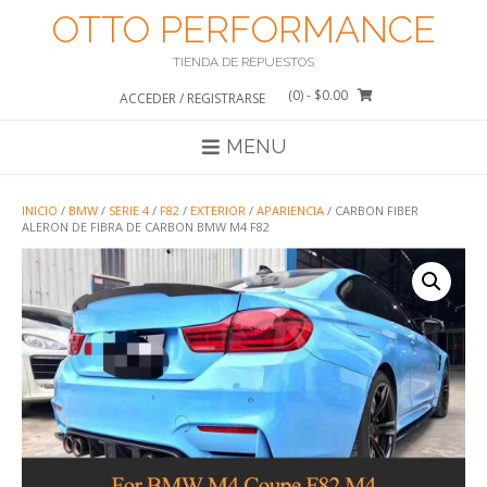
Saltar
OTTO PERFORMANCE
al
contenido
TIENDA DE REPUESTOS
(0)
- $0.00
ACCEDER / REGISTRARSE
MENU
INICIO
/
BMW
/
SERIE 4
/
F82
/
EXTERIOR
/
APARIENCIA
/ CARBON FIBER
ALERON DE FIBRA DE CARBON BMW M4 F82