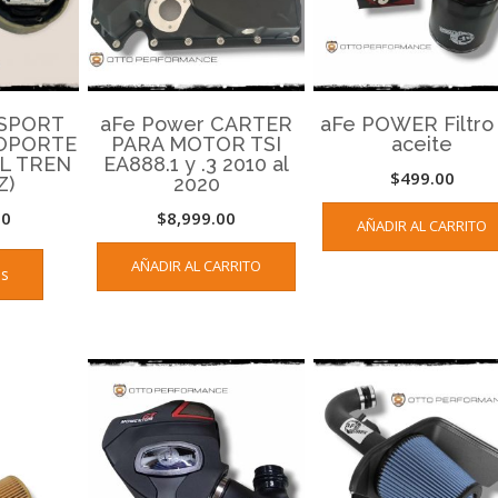
SPORT
aFe Power CARTER
aFe POWER Filtro
OPORTE
PARA MOTOR TSI
aceite
L TREN
EA888.1 y .3 2010 al
$
499.00
Z)
2020
00
$
8,999.00
AÑADIR AL CARRITO
AÑADIR AL CARRITO
ás