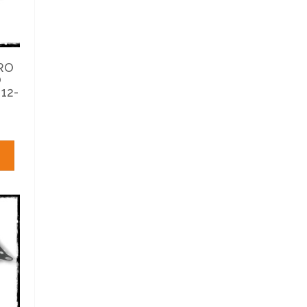
RO
O
12-