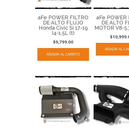
aFe POWER FILTRO
aFe POWER 
DE ALTO FLUJO
DE ALTO 
Honda Civic Si 17-19
MOTOR V8-5.
I4-1.5L (t)
$
10,999.
$
9,799.00
AÑADIR AL CA
AÑADIR AL CARRITO