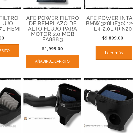
FILTRO
AFE POWER FILTRO
AFE POWER INTA
FLUJO
DE REMPLAZO DE
BMW 328i (F30) 12
7L HEMI
ALTO FLUJO PARA
L4-2.0L (t) N20
MOTOR 2.0 MQB
00
$
9,899.00
EA888.3
$
1,999.00
RRITO
Leer más
AÑADIR AL CARRITO