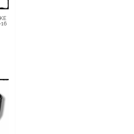
KE
-16