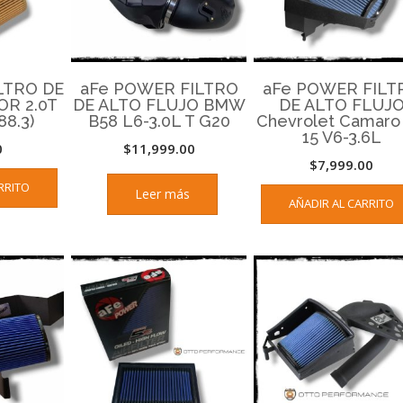
LTRO DE
aFe POWER FILTRO
aFe POWER FILT
OR 2.0T
DE ALTO FLUJO BMW
DE ALTO FLUJ
8.3)
B58 L6-3.0L T G20
Chevrolet Camaro 
15 V6-3.6L
0
$
11,999.00
$
7,999.00
RRITO
Leer más
AÑADIR AL CARRITO